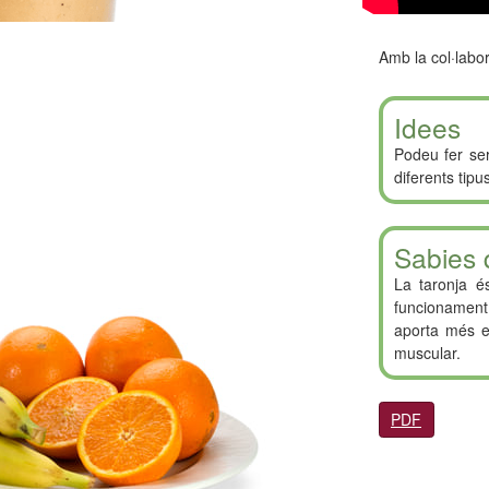
Amb la col·labor
Idees
Podeu fer ser
diferents tipus
Sabies 
La taronja é
funcionament d
aporta més en
muscular.
PDF