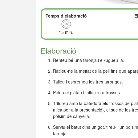
Temps d’elaboració
E
15 min.
Elaboració
Renteu bé una taronja i eixugueu-la.
Ratlleu-ne la meitat de la pell fins que apar
Talleu i espremeu les tres taronges.
Peleu el plàtan i talleu-lo a trossos.
Tritureu amb la batedora els trossos de plàt
mica per a la presentació), el suc de les tre
polsim de canyella.
Serviu el batut dins un got, tireu-li un pols
taronja.