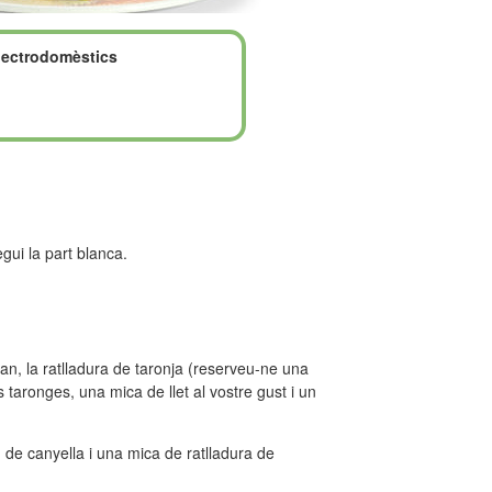
lectrodomèstics
egui la part blanca.
an, la ratlladura de taronja (reserveu-ne una
s taronges, una mica de llet al vostre gust i un
im de canyella i una mica de ratlladura de