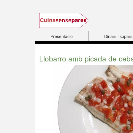
Skip to Main Content
Presentació
Dinars i sopars
Llobarro amb picada de ceb