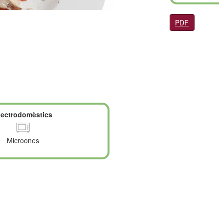
PDF
lectrodomèstics
Microones