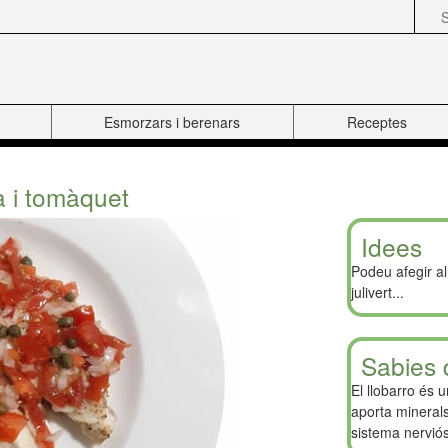
Esmorzars i berenars
Receptes
a i tomàquet
Idees
Podeu afegir al
julivert...
Sabies 
El llobarro és 
aporta minerals
sistema nerviós,