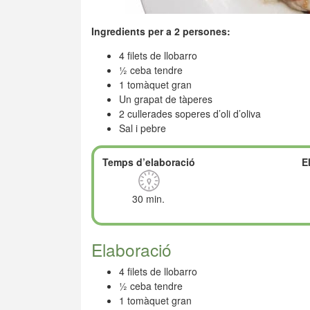
Ingredients per a 2 persones:
4 filets de llobarro
½ ceba tendre
1 tomàquet gran
Un grapat de tàperes
2 cullerades soperes d’oli d’oliva
Sal i pebre
Temps d’elaboració
E
30 min.
Elaboració
4 filets de llobarro
½ ceba tendre
1 tomàquet gran