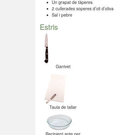
Un grapat de tàperes
2 cullerades soperes d’oli d’oliva
Sal i pebre
Estris
Ganivet
Taula de tallar
Recipient apte per