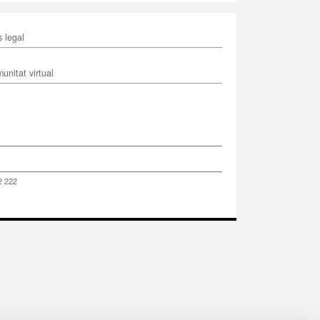
s legal
unitat virtual
2 222