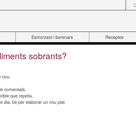
Esmorzars i berenars
Receptes
liments sobrants?
e nou.
 de comensals.
rible que repetiu.
re dia, bé per elaborar un nou plat.