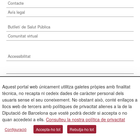
Contacte
Avís legal
Butlletí de Salut Pública
Comunitat virtual
Accessibilitat
Aquest portal web únicament utilitza galetes pròpies amb finalitat
tècnica, no recapta ni cedeix dades de caràcter personal dels
usuaris sense el seu coneixement. No obstant això, conté enllaços a
llocs web de tercers amb polítiques de privacitat alienes a la de la
Diputació de Barcelona que vostè podrà decidir si accepta o no
Diputació de Barcelona. Rambla de Catalunya, 126. 08008 Barcelona. Tel. 934 022
quan accedeixi a ells.
Consulteu la nostra política de privacitat
222
Configuració
Accepta-ho tot
Rebutja-ho tot