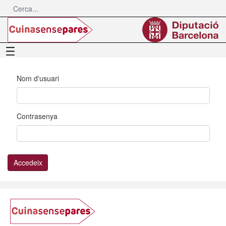
Salta al contingut principal
Menú
Inicia la sessió
Nom d'usuari
Contrasenya
Accedeix