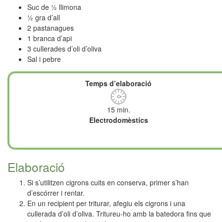
Suc de ½ llimona
½ gra d’all
2 pastanagues
1 branca d’api
3 cullerades d’oli d’oliva
Sal i pebre
Temps d’elaboració
15 min.
Electrodomèstics
Elaboració
Si s’utilitzen cigrons cuits en conserva, primer s’han
d’escórrer i rentar.
En un recipient per triturar, afegiu els cigrons i una
cullerada d’oli d’oliva. Tritureu-ho amb la batedora fins que